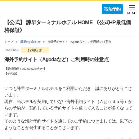
宿泊予約
MENU
【公式】 諫早ターミナルホテル HOME 《公式HP最低価
格保証》
トップ
最新のお知らせ
海外予約サイト（Agodaなど）ご利用時の注意点
お知らせ
2026/04/28
海外予約サイト（Agodaなど）ご利用時の注意点
【提供日程：
2026/04/28(火)
〜】
【
その他
】
いつも諫早ターミナルホテルをご利用いただき、誠にありがとうござ
います。
現在、当ホテルが契約していない海外予約サイト（Ａｇｏｄａ等）か
らの予約が、契約している予約サイトを通じて入ることが多くなって
います。
そのような海外予約サイトを通してのご予約につきましては、以下の
ようなことが発生することがございます。