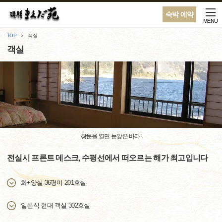
숙박 예약
MENU
TOP
객실
객실
창문을 열면 눈앞은 바다!
전실시 프론트 데스크, 수평선에서 떠오르는 해가 최고입니다
화+양실 36평미 201호실
일본식 현대 객실 302호실