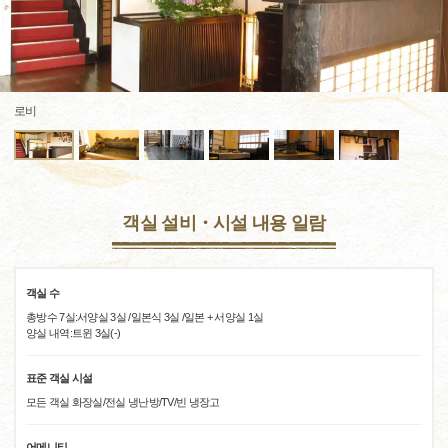
로비
객실 설비・시설 내용 일람
객실 수
총방수 7실:서양실 3실 /일본식 3실 /일본 + 서양실 1실
양실 내역:트윈 3실(-)
표준 객실 시설
모든 객실 화장실/전실 냉난방/TV/빈 냉장고
어메니티