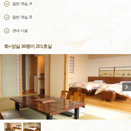
일반 객실, A
일반 객실, B
관내 시설
화+양실 36평미 201호실