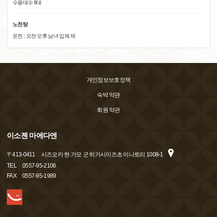
수용대수 8대
노천탕
온천 : 오전 오후 남녀 입체 제
개인정보보호정책
숙박 약관
회원 약관
이소젠 마에다엔
〒
413-0411
시즈오카 현 가모 군 히가시이즈초 이나토리 1008-1
TEL
0557-95-2106
FAX
0557-95-1989