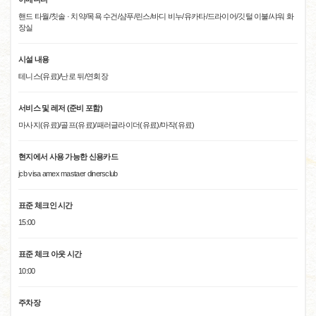
핸드 타월/칫솔 · 치약/목욕 수건/샴푸/린스/바디 비누/유카타/드라이어/깃털 이불/샤워 화
장실
시설 내용
테니스(유료)/난로 뒤/연회장
서비스 및 레저 (준비 포함)
마사지(유료)/골프(유료)/패러글라이더(유료)/마작(유료)
현지에서 사용 가능한 신용카드
jcb visa amex mastaer dinersclub
표준 체크인 시간
15:00
표준 체크 아웃 시간
10:00
주차장