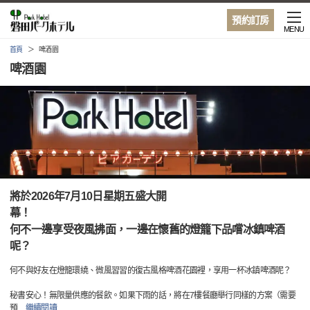
預約訂房
MENU
首頁
啤酒園
啤酒園
將於2026年7月10日星期五盛大開
幕
何不一邊享受夜風拂面，一邊在懷舊的燈籠下品嚐冰鎮啤酒
呢？
何不與好友在燈籠環繞、微風習習的復古風格啤酒花園裡，享用一杯冰鎮啤酒呢？
秘書安心！無限量供應的餐飲。如果下雨的話，將在7樓餐廳舉行同樣的方案（需要
預
…
繼續閱讀