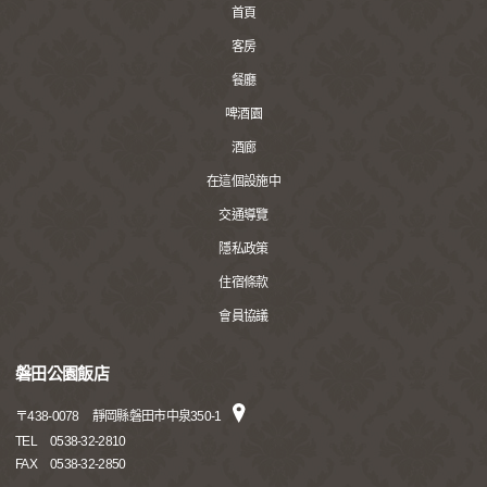
首頁
客房
餐廳
啤酒園
酒廊
在這個設施中
交通導覽
隱私政策
住宿條款
會員協議
磐田公園飯店
〒
438-0078
靜岡縣磐田市中泉350-1
TEL
0538-32-2810
FAX
0538-32-2850