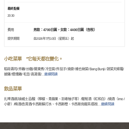
最終點餐
20:30
費用
男款：4700日圓，女款：4400日圓（含稅）
提供期間
自2026年7月10日（星期五）起
小吃菜單 *它每天都在變化。
稻荷壽司/ 炸雞/ 炒麵/ 關東煮/ 冷豆腐/ 炸茄子/ 燒麥/ 維也納菜/ Bang Bunji / 蔬菜天婦羅/
披薩/ 煙燻雞/ 毛豆/ 高湯蛋/
…
繼續閱讀
飲品菜單
扎啤酒/高球/威士忌/酸（檸檬、青蘋果、巨峰柚子等）/葡萄酒（紅和白）/燒酒（imo /
小麥）/梅酒/杏清酒/卡西斯蘇打水、卡西斯橙、卡西斯烏龍茶/荔枝
…
繼續閱讀