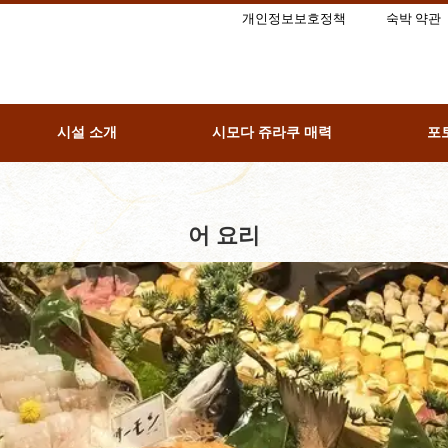
개인정보보호정책
숙박 약관
시설 소개
시모다 쥬라쿠 매력
포
어 요리