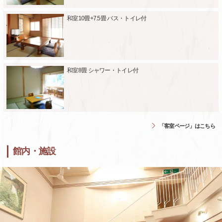
和室10畳+7.5畳 バス・トイレ付
和室8畳 シャワー・トイレ付
「客室ページ」はこちら
館内・施設