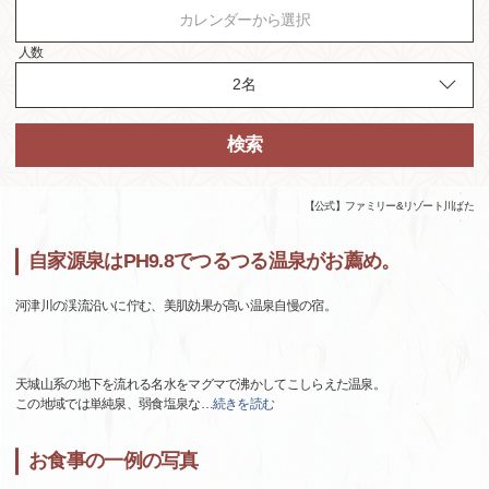
カレンダーから選択
人数
検索
【公式】ファミリー&リゾート川ばた
自家源泉はPH9.8でつるつる温泉がお薦め。
河津川の渓流沿いに佇む、美肌効果が高い温泉自慢の宿。
天城山系の地下を流れる名水をマグマで沸かしてこしらえた温泉。
この地域では単純泉、弱食塩泉な
…
続きを読む
お食事の一例の写真