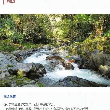
周辺
周辺散策
佐ケ野渓谷遊歩道散策、宿より往復30分。
この遊歩道は魅力満載、野鳥さえずりや玄武岩を流れる下る佐ケ野川。