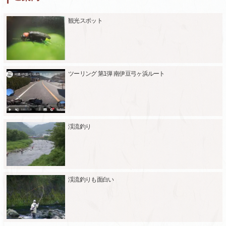
観光スポット
ツーリング 第1弾 南伊豆弓ヶ浜ルート
渓流釣り
渓流釣りも面白い