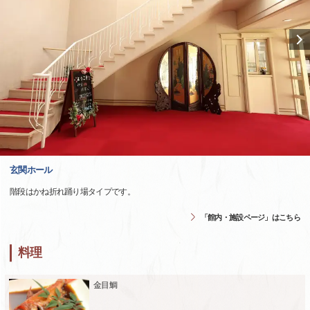
玄関ホール
階段はかね折れ踊り場タイプです。
「館内・施設ページ」はこちら
料理
金目鯛