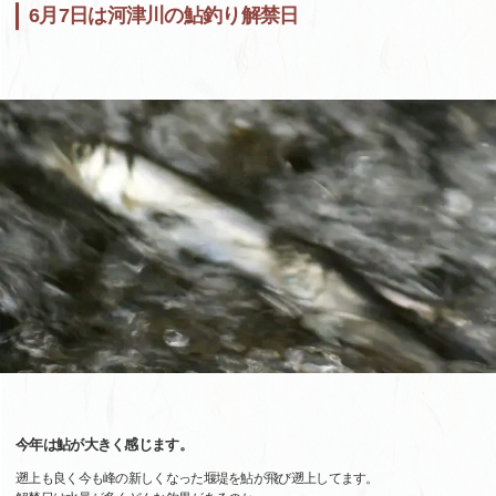
6月7日は河津川の鮎釣り解禁日
今年は鮎が大きく感じます。
遡上も良く今も峰の新しくなった堰堤を鮎が飛び遡上してます。