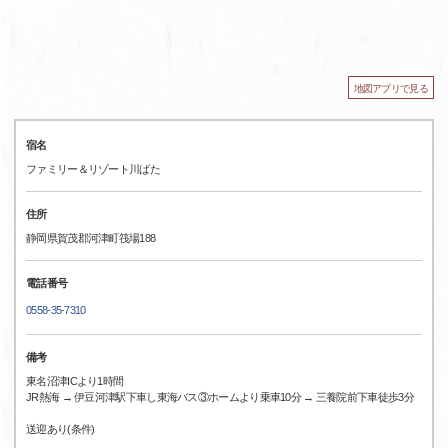
地図アプリで見る
宿名
ファミリー＆リゾート川ばた
住所
静岡県賀茂郡河津町筏場188
電話番号
0558-35-7310
備考
東名沼津ICより1時間
JR熱海 → 伊豆河津駅下車し東海バス③ホームより乗車10分 → 三養院前下車徒歩3分
送迎あり(条件)