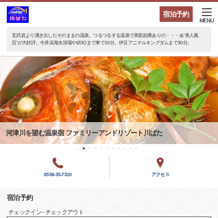
宿泊予約
MENU
玄武岩より湧き出したそのままの温泉。つるつるする温泉で美肌効果ありの・・・♨“美人風
呂”が大好評。今井浜海水浴場やiZOOまで車で10分。伊豆アニマルキングダムまで30分。
河津川を望む温泉宿 ファミリーアンドリゾート川ばた
0558-35-7310
アクセス
宿泊予約
チェックイン - チェックアウト