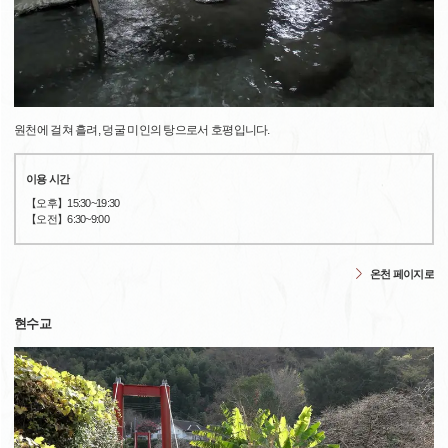
원천에 걸쳐 흘려, 덩굴 미인의 탕으로서 호평입니다.
이용 시간
【오후】15:30~19:30
【오전】6:30~9:00
온천 페이지로
현수교