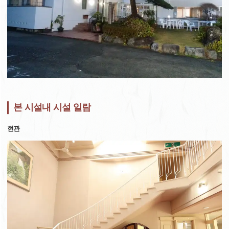
본 시설내 시설 일람
현관