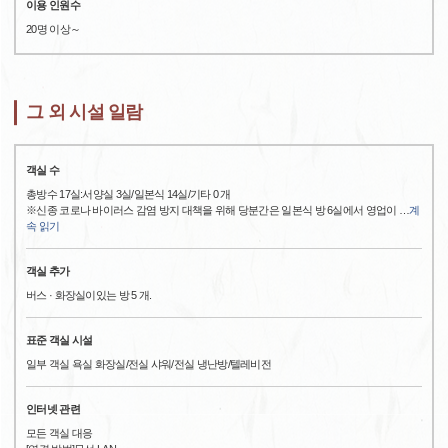
이용 인원수
20명 이상～
그 외 시설 일람
객실 수
총방수 17실:서양실 3실/일본식 14실/기타 0 개
※신종 코로나 바이러스 감염 방지 대책을 위해 당분간은 일본식 방 6실에서 영업이
…
계
속 읽기
객실 추가
버스 · 화장실이있는 방 5 개.
표준 객실 시설
일부 객실 욕실 화장실/전실 샤워/전실 냉난방/텔레비전
인터넷 관련
모든 객실 대응