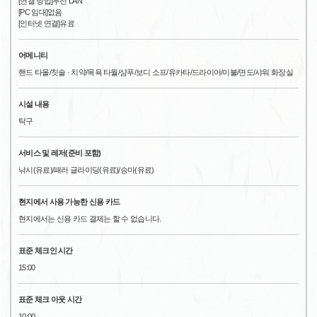
[연결 방법]무선 LAN
[PC 임대]없음
[인터넷 연결]유료
어메니티
핸드 타올/칫솔 · 치약/목욕 타월/샴푸/보디 소프/유카타/드라이어/이불/면도/샤워 화장실
시설 내용
탁구
서비스 및 레저(준비 포함)
낚시(유료)/패러 글라이딩(유료)/승마(유료)
현지에서 사용 가능한 신용 카드
현지에서는 신용 카드 결제는 할 수 없습니다.
표준 체크인 시간
15:00
표준 체크 아웃 시간
10:00