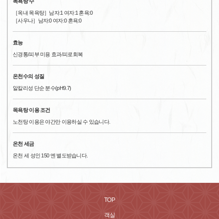
목욕탕 수
［옥내 목욕탕］남자:1 여자:1 혼욕:0
［사우나］남자:0 여자:0 혼욕:0
효능
신경통/피부 미용 효과/피로회복
온천수의 성질
알칼리성 단순 분수(pH9.7)
목욕탕 이용 조건
노천탕 이용은 야간만 이용하실 수 있습니다.
온천 세금
온천 세 성인 150 엔 별도받습니다.
TOP
객실