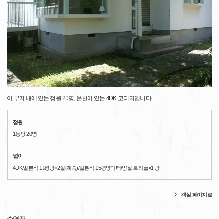
이 부지 내에 있는 정원 20명, 온천이 있는 4DK 코티지입니다.
정원
1동당 20명
넓이
4DK:일본식 11평방×2실(계속)/일본식 15평방미터/양실 트리플×1 방
객실 페이지로
수영장