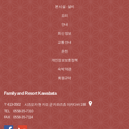
본 시설 · 설비
요리
안내
최신 정보
교통 안내
온천
개인정보보호정책
숙박 약관
회원규약
Family and Resort Kawabata
〒
413-0502
시즈오카 현 카모 군 카와즈쵸 이카다바 188
TEL
0558-35-7310
FAX
0558-35-7114