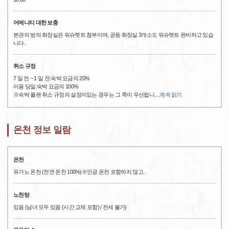
어메니티 대한 보충
본관의 방의 화장실은 워슈렛트 첨부이며, 공동 화장실 3개소도 워슈렛트 완비하고 있습
니다.
취소 규정
7 일 전 ~ 1 일 전:숙박 요금의 20%
이용 당일:숙박 요금의 100%
※숙박 플랜 취소 규정의 설정이있는 경우는 그 쪽이 우선됩니
…
계속 읽기
온천 정보 일람
온천
유가노 온천 (천연 온천 100%)※인공 온천 포함하지 않고.
노천탕
있음 (남녀 모두 있음 (시간 교체 포함) / 전세 불가)