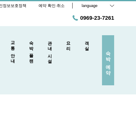
인정보보호정책
예약 확인·취소
language
0969-23-7261
교통 안내
숙박 플랜
관내·시설
요리
객실
숙박 예약