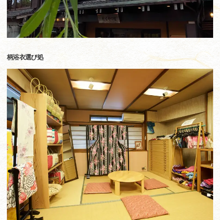
柄浴衣選び処