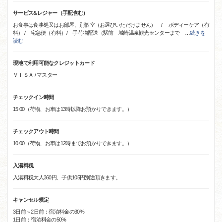
サービス&レジャー（手配含む）
お食事は食事処又はお部屋、別個室（お選びいただけません） / ボディーケア（有
料） / 宅急便（有料）/ 手荷物配送（駅前 城崎温泉観光センターまで
…
続きを
読む
現地で利用可能なクレジットカード
ＶＩＳＡ / マスター
チェックイン時間
15:00（荷物、お車は13時以降お預かりできます。）
チェックアウト時間
10:00（荷物、お車は12時までお預かりできます。）
入湯料税
入湯料税大人360円、子供105円別途頂きます。
キャンセル規定
3日前～2日前：宿泊料金の30%
1日前：宿泊料金の50%