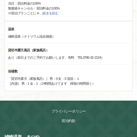
当日：宿泊料金の100%
無連絡キャンセル：宿泊料金の100%
※宿泊プランごとにキ
…
続きを読む
温泉
城崎温泉（ナトリウム塩化物泉）
貸切半露天風呂（家族風呂）
あり（前日までのご予約でお願いします。有料 TEL0796-32-2134）
浴場数
「貸切半露天（家族風呂）］ 男：0 女：0 混浴：１
［内湯］ 男：1 女：1 （24時間あけてます 掃除の時間除く）
プライバシーポリシー
宿泊約款
城崎温泉 まつや