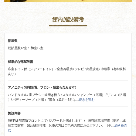
館内施設備考
部屋数
総部屋数12室： 和室12室
標準的な部屋設備
客室トイレ付（シャワートイレ） / 全室冷暖房 / テレビ / 衛星放送 / 冷蔵庫（有料飲料
あり）
アメニティ(浴場設置、フロント貸出も含みます）
ハンドタオル / 歯ブラシ・歯磨き粉 / バスタオル / シャンプー（浴場） / リンス（浴場
）/ ボディーソープ（浴場 ）/ 浴衣（11月～3月は
…
続きを読む
施設内容
無料Wi-Fi完備(フロントにてパスワードお伝えします）/ 無料駐車場完備（場所：城
崎文芸館前 16台駐車可能 お車の方はご予約の際にお伝え下さい。（チ
…
続きを読
む