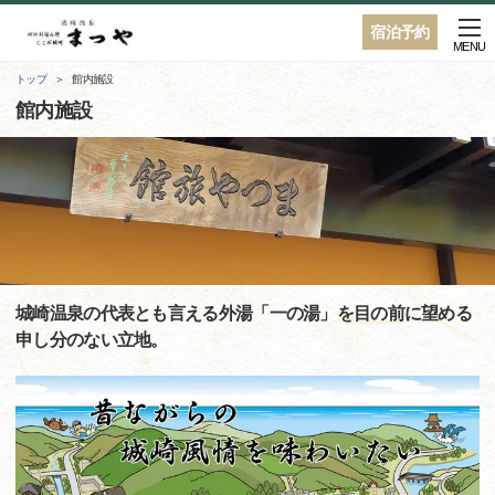
宿泊予約
MENU
トップ
館内施設
館内施設
城崎温泉の代表とも言える外湯「一の湯」を目の前に望める
申し分のない立地。