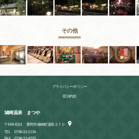
その他
プライバシーポリシー
宿泊約款
城崎温泉 まつや
〒
669-6101
豊岡市城崎町湯島３７０
TEL
0796-32-2134
FAX
0796-32-4570