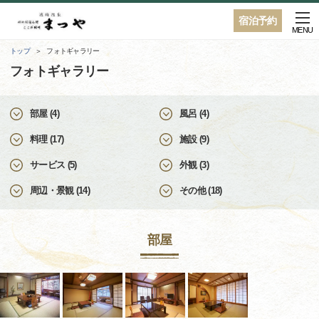
宿泊予約
MENU
トップ
フォトギャラリー
フォトギャラリー
部屋 (4)
風呂 (4)
料理 (17)
施設 (9)
サービス (5)
外観 (3)
周辺・景観 (14)
その他 (18)
部屋