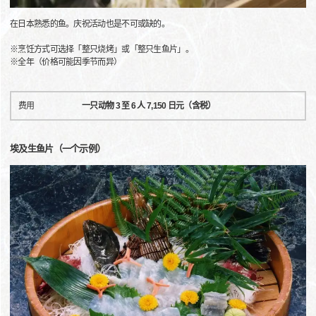
在日本熟悉的鱼。庆祝活动也是不可或缺的。
※烹饪方式可选择「整只烧烤」或「整只生鱼片」。
※全年（价格可能因季节而异）
费用
一只动物 3 至 6 人 7,150 日元（含税）
埃及生鱼片（一个示例）