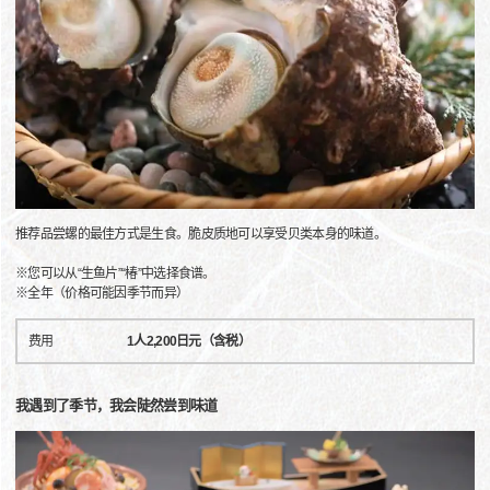
推荐品尝螺的最佳方式是生食。脆皮质地可以享受贝类本身的味道。
※您可以从“生鱼片”“椿”中选择食谱。
※全年（价格可能因季节而异）
费用
1人2,200日元（含税）
我遇到了季节，我会陡然尝到味道