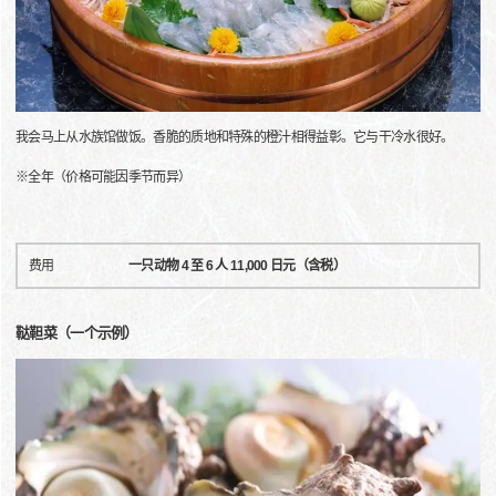
我会马上从水族馆做饭。香脆的质地和特殊的橙汁相得益彰。它与干冷水很好。
※全年（价格可能因季节而异）
费用
一只动物 4 至 6 人 11,000 日元（含税）
鞑靼菜（一个示例）