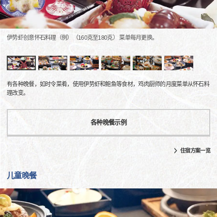
伊势虾创意怀石料理（例）（160克至180克） 菜单每月更换。
有各种晚餐，如时令菜肴，使用伊势虾和鲍鱼等食材，鸡肉厨师的月度菜单从怀石料
理改变。
各种晚餐示例
住宿方案一览
儿童晚餐