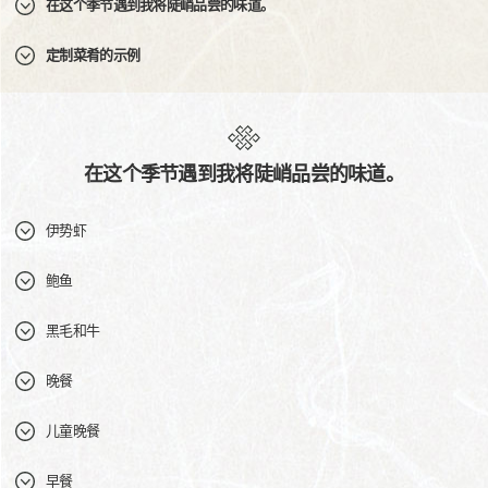
在这个季节遇到我将陡峭品尝的味道。
定制菜肴的示例
在这个季节遇到我将陡峭品尝的味道。
伊势虾
鲍鱼
黑毛和牛
晚餐
儿童晚餐
早餐