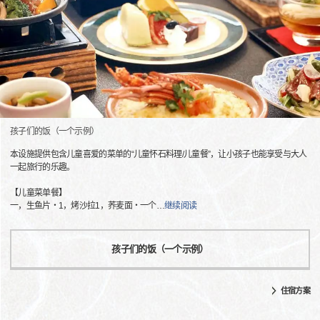
孩子们的饭（一个示例）
本设施提供包含儿童喜爱的菜单的“儿童怀石料理/儿童餐”，让小孩子也能享受与大人
一起旅行的乐趣。
【儿童菜单餐】
一，生鱼片・1，烤沙拉1，荞麦面・一个
…
继续阅读
孩子们的饭（一个示例）
住宿方案