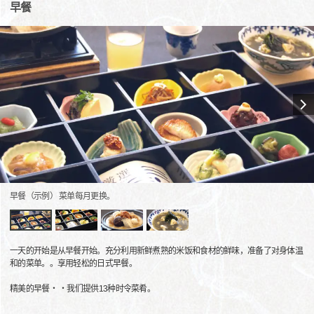
早餐
早餐（示例） 菜单每月更换。
一天的开始是从早餐开始。充分利用新鲜煮熟的米饭和食材的鲜味，准备了对身体温
和的菜单。。享用轻松的日式早餐。
精美的早餐・ ・我们提供13种时令菜肴。