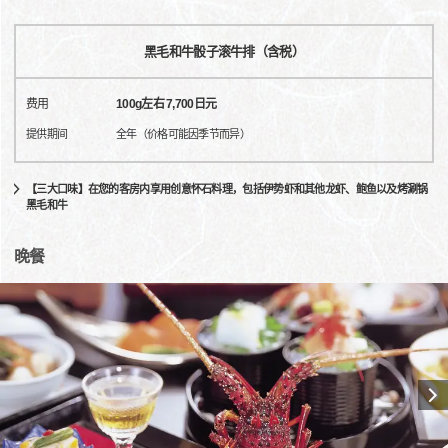
黑毛和牛骰子滚牛排（含税）
费用
100g左右 7,700日元
提供期间
全年（价格可能因季节而异）
【三大口味】在您的客房内享用创意怀石料理，包括伊势虾和其他龙虾、鲍鱼以及烤涮锅
黑毛和牛
晚餐