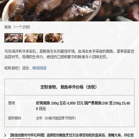
鲍鱼（一个示例）
鸟羽海洋有许多岩石，是鲍鱼生长的最佳环境。由海女亲手采收的鲍鱼，夏季是最佳
品尝时节，饱满的生命力、绝佳的口感和奢华的鲜美令人回味无穷。
松软易吃！适合
…
继续阅读
定制食物， 鲍鱼单件价格（含税）
费用
虾夷鲍鱼 100g 左右 4,950 日元 国产黑鲍鱼 200 至 250g 15,40
0 日元
提供期间
全年（价格可能因季节而异）
【鲍鱼创意时令怀石料理】选择您的鲍鱼烹饪方法/享受轻松的温泉浴，俯瞰大海，并在您