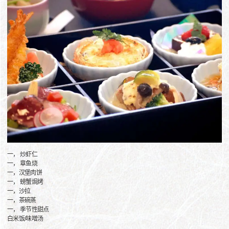
一， 炒虾仁
一， 章鱼烧
一，汉堡肉饼
一， 螃蟹焗烤
一，沙拉
一，茶碗蒸
一， 季节性甜点
白米饭/味噌汤