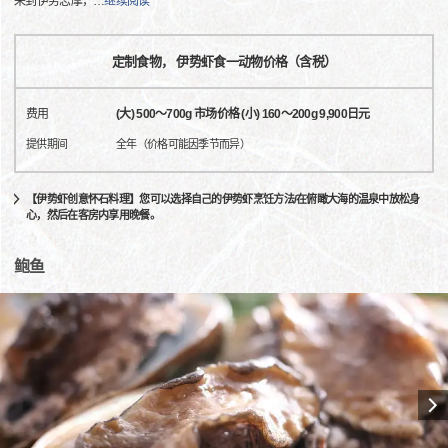
来到伊势志摩，
…
继续阅读
定制食物， 伊势虾食一动物价格（含税）
费用
(大) 500～700g 市场价格 (小) 160～200g 9,900日元
提供期间
全年（价格可能因季节而异）
【伊势虾创意怀石料理】您可以选择自己的伊势虾烹饪方法/在俯瞰大海的温泉中放松身
心，然后在客房内享用晚餐。
鲍鱼