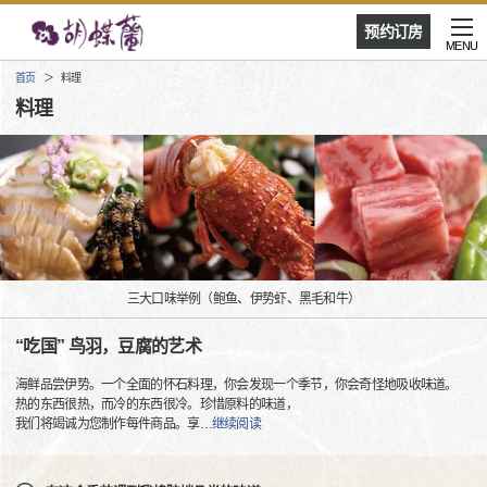
预约订房
MENU
首页
料理
料理
三大口味举例（鲍鱼、伊势虾、黑毛和牛）
“吃国” 鸟羽，豆腐的艺术
海鲜品尝伊势。一个全面的怀石料理，你会发现一个季节，你会奇怪地吸收味道。
热的东西很热，而冷的东西很冷。珍惜原料的味道，
我们将竭诚为您制作每件商品。享
…
继续阅读