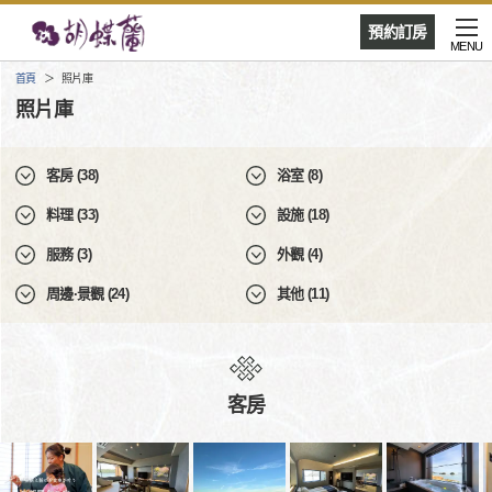
預約訂房
MENU
首頁
照片庫
照片庫
客房 (38)
浴室 (8)
料理 (33)
設施 (18)
服務 (3)
外觀 (4)
周邊·景觀 (24)
其他 (11)
客房