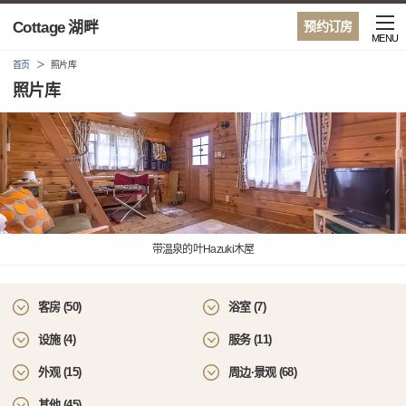
Cottage 湖畔
预约订房
MENU
首页
照片库
照片库
带温泉的叶Hazuki木屋
客房 (50)
浴室 (7)
设施 (4)
服务 (11)
外观 (15)
周边·景观 (68)
其他 (45)