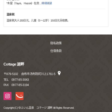
*木屋（Yayoi， Hazuki）在房
…
继续阅读
温泉税
温泉税大人150日元、儿童（5～12岁）150日元另收费。
隐私政策
住宿条款
Cottage 湖畔
〒
879-5102
由布市汤布院町川上1761-5
TEL
0977-85-3043
FAX
0977-85-3194
Copyright (C) ゆふいん温泉 コテージ 湖畔 All Rights Reserved.