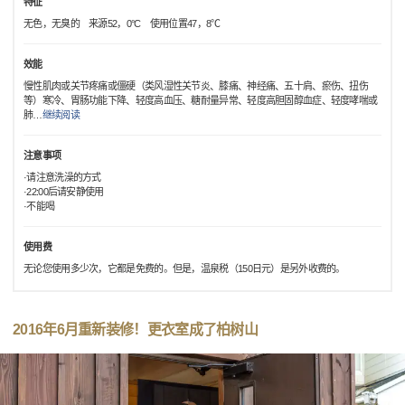
特征
无色，无臭的 来源52，0°C 使用位置47，8℃
效能
慢性肌肉或关节疼痛或僵硬（类风湿性关节炎、膝痛、神经痛、五十肩、瘀伤、扭伤
等）寒冷、胃肠功能下降、轻度高血压、糖耐量异常、轻度高胆固醇血症、轻度哮喘或
肺
…
继续阅读
注意事项
·请注意洗澡的方式
·22:00后请安静使用
·不能喝
使用费
无论您使用多少次，它都是免费的。但是，温泉税（150日元）是另外收费的。
2016年6月重新装修！更衣室成了柏树山