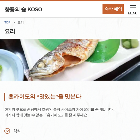
향풍의 숲 KOSO
숙박 예약
MENU
TOP
요리
요리
홋카이도의 “맛있는”을 맛본다
현지의 맛으로 손님에게 호평인 슈퍼 사이즈의 가정 요리를 준비합니다.
여기서 밖에 맛볼 수 없는 「홋카이도」를 즐겨 주세요.
석식