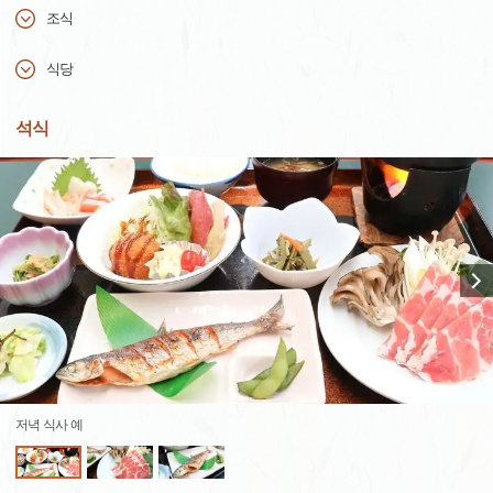
조식
식당
석식
저녁 식사 예