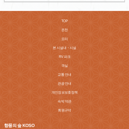
TOP
온천
요리
본 시설내・시설
RV 파크
객실
교통 안내
관광 안내
개인정보보호정책
숙박 약관
회원규약
향풍의 숲 KOSO