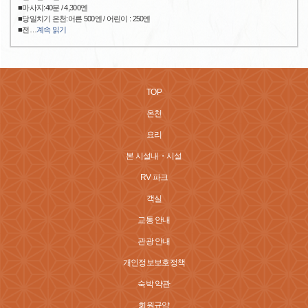
■마사지:40분 / 4,300엔
■당일치기 온천:어른 500엔 / 어린이 : 250엔
■전
…
계속 읽기
TOP
온천
요리
본 시설내・시설
RV 파크
객실
교통 안내
관광 안내
개인정보보호정책
숙박 약관
회원규약