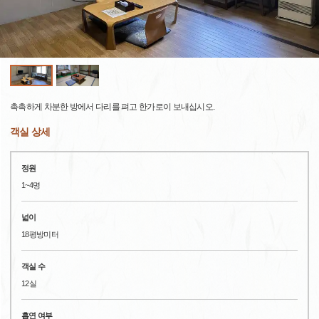
촉촉하게 차분한 방에서 다리를 펴고 한가로이 보내십시오.
객실 상세
정원
1~4명
넓이
18평방미터
객실 수
12실
흡연 여부