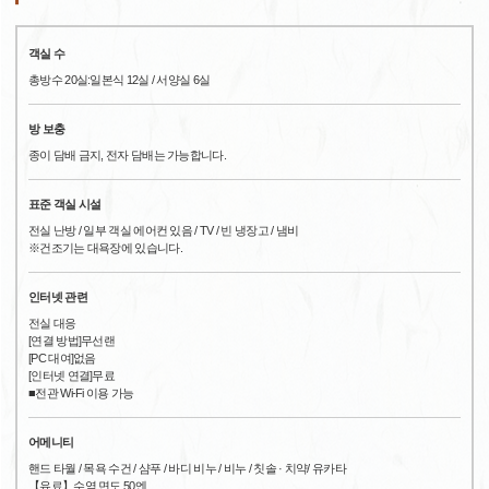
객실 수
총방수 20실:일본식 12실 / 서양실 6실
방 보충
종이 담배 금지, 전자 담배는 가능합니다.
표준 객실 시설
전실 난방 / 일부 객실 에어컨 있음 / TV / 빈 냉장고 / 냄비
※건조기는 대욕장에 있습니다.
인터넷 관련
전실 대응
[연결 방법]무선랜
[PC 대여]없음
[인터넷 연결]무료
■전관 Wi-Fi 이용 가능
어메니티
핸드 타월 / 목욕 수건 / 샴푸 / 바디 비누 / 비누 / 칫솔 · 치약/ 유카타
【유료】수염 면도 50엔