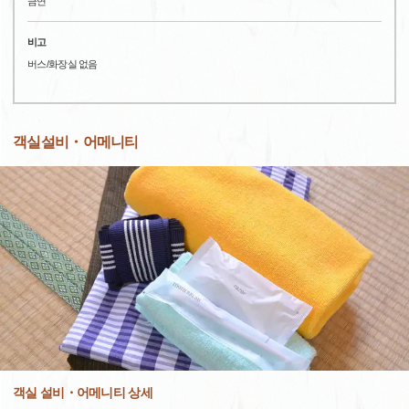
금연
비고
버스/화장실 없음
객실설비・어메니티
객실 설비・어메니티 상세