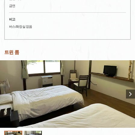
금연
비고
버스/화장실 없음
트윈 룸