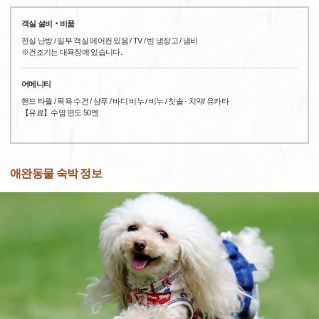
객실 설비‧비품
전실 난방 / 일부 객실 에어컨 있음 / TV / 빈 냉장고 / 냄비
※건조기는 대욕장에 있습니다.
어메니티
핸드 타월 / 목욕 수건 / 샴푸 / 바디 비누 / 비누 / 칫솔 · 치약/ 유카타
【유료】수염 면도 50엔
애완동물 숙박 정보