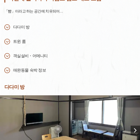
「뺨」이라고 하는 공간에 치유되어…
다다미 방
트윈 룸
객실설비・어메니티
애완동물 숙박 정보
다다미 방