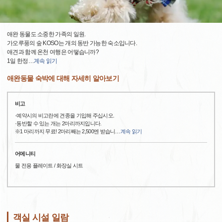
애완 동물도 소중한 가족의 일원.
가오루풍의 숲 KOSO는 개의 동반 가능한 숙소입니다.
애견과 함께 온천 여행은 어떻습니까?
1일 한정
…
계속 읽기
애완동물 숙박에 대해 자세히 알아보기
비고
·예약시의 비고란에 견종을 기입해 주십시오.
·동반할 수 있는 개는 2마리까지입니다.
※1 마리까지 무료! 2마리째는 2,500엔 받습니
…
계속 읽기
어메니티
물 전용 플레이트 / 화장실 시트
객실 시설 일람