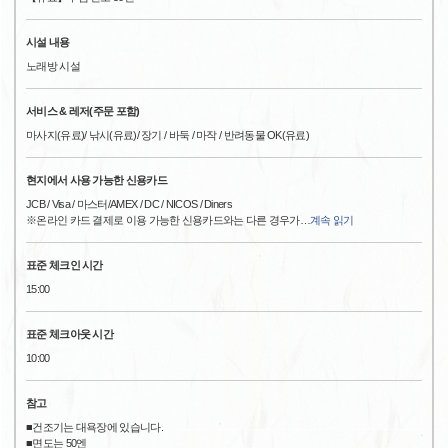
시설 내용
노래방 시설
서비스 & 레저(주문 포함)
마사지(유료)/ 낚시(유료)/ 장기 / 바둑 / 마작 / 반려동물 OK(유료)
현지에서 사용 가능한 신용카드
JCB / Visa / 마스터/AMEX / DC / NICOS / Diners
※온라인 카드 결제로 이용 가능한 신용카드와는 다른 경우가
…
계속 읽기
표준 체크인 시간
15:00
표준 체크아웃 시간
10:00
참고
■건조기는 대욕장에 있습니다.
■면도는 50엔