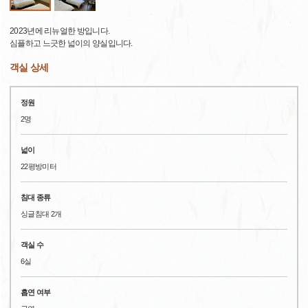
2023년에 리뉴얼한 방입니다.
심플하고 느긋한 넓이의 양실입니다.
객실 상세
정원
2명
넓이
22평방미터
침대 종류
싱글침대 2개
객실 수
6실
흡연 여부