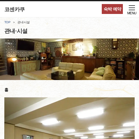
코센카쿠
숙박 예약
MENU
TOP
관내·시설
관내·시설
홀