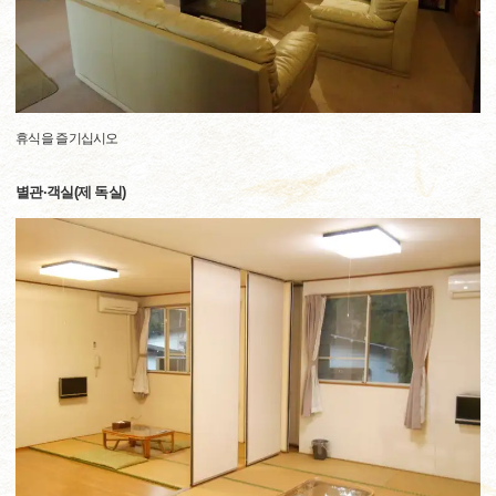
휴식을 즐기십시오
별관·객실(제 독실)