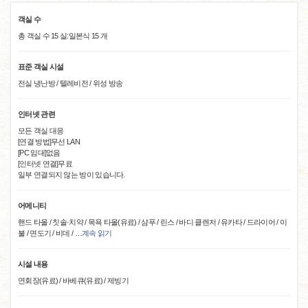
객실 수
총 객실 수 15 실:일본식 15 개
표준 객실 시설
전실 냉난방 / 텔레비전 / 위성 방송
인터넷 관련
모든 객실 대응
[연결 방법]무선 LAN
[PC 임대]없음
[인터넷 연결]무료
일부 연결되지 않는 방이 있습니다.
어메니티
핸드 타올 / 칫솔·치약 / 목욕 타올(유료) / 샴푸 / 린스 / 바디 클렌저 / 유카타 / 드라이어 / 이
불 / 면도기 / 비데 /
…
계속 읽기
시설 내용
연회장(유료) / 바베큐(유료) / 제빙기