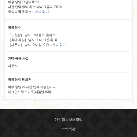
이용 당일:요금의 80 %
사전 연락 없이 취소:숙박 요금의 100 %
※숙박 플랜 취소
…
계속 읽기
목욕탕 수
「노천탕］ 남자 : 0 여성 : 0 혼욕 : 0
［옥내 욕실］ 남자 : 1 녀 : 1 혼욕 : 0
［사우나］ 남자 : 0 여성 : 0 혼
…
계속 읽기
기타 목욕 시설
자쿠지
목욕탕 이용 조건
하루 종일 24 시간 입욕 가능합니다.
체크인 ~ 체크 아웃(다음날 9:30)
개인정보보호정책
숙박 약관