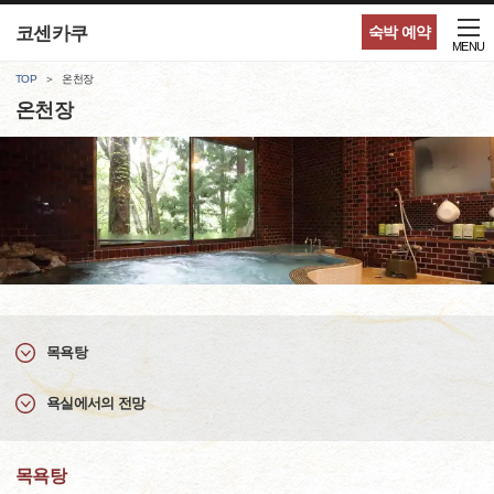
코센카쿠
숙박 예약
MENU
TOP
온천장
온천장
목욕탕
욕실에서의 전망
목욕탕