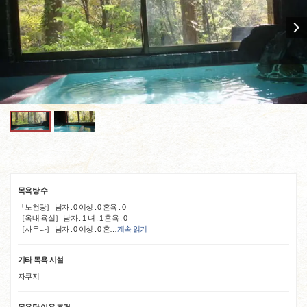
목욕탕 수
「노천탕］ 남자 : 0 여성 : 0 혼욕 : 0
［옥내 욕실］ 남자 : 1 녀 : 1 혼욕 : 0
［사우나］ 남자 : 0 여성 : 0 혼
…
계속 읽기
기타 목욕 시설
자쿠지