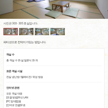
사진은 303 · 305 호실입니다.
파티션으로 칸막이가있는 방입니다.
객실 수
총 객실 수 15 실:일본식 15 개
표준 객실 시설
전실 냉난방 / 텔레비전 / 위성 방송
인터넷 관련
모든 객실 대응
[연결 방법]무선 LAN
[PC 임대]없음
[인터넷 연결]무료