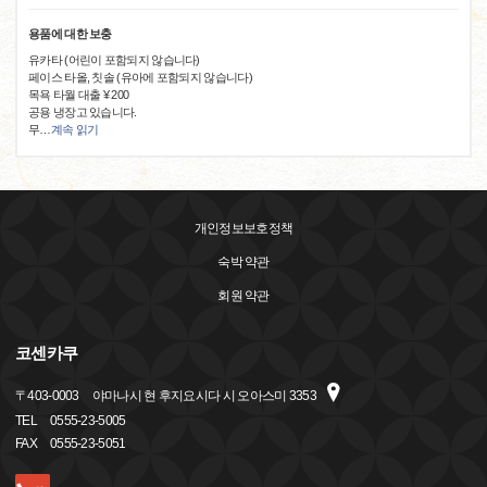
용품에 대한 보충
유카타 (어린이 포함되지 않습니다)
페이스 타올, 칫솔 (유아에 포함되지 않습니다)
목욕 타월 대출 ¥ 200
공용 냉장고 있습니다.
무
…
계속 읽기
개인정보보호정책
숙박 약관
회원 약관
코센카쿠
〒
403-0003
야마나시 현 후지요시다 시 오아스미 3353
TEL
0555-23-5005
FAX
0555-23-5051