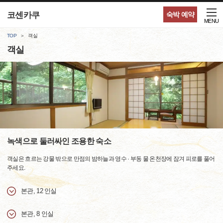
코센카쿠
숙박 예약
MENU
TOP
객실
객실
녹색으로 둘러싸인 조용한 숙소
객실은 흐르는 강물 밖으로 만점의 밤하늘과 영수 · 부동 물 온천장에 잠겨 피로를 풀어
주세요.
본관, 12 인실
본관, 8 인실