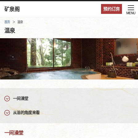
矿泉阁
预约订房
MENU
首页
温泉
温泉
一间澡堂
从浴的角度来看
一间澡堂