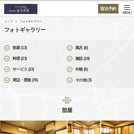
宿泊予約
MENU
トップ
フォトギャラリー
フォトギャラリー
部屋 (13)
風呂 (8)
料理 (23)
施設 (18)
サービス (23)
外観 (8)
周辺・景観 (78)
その他 (3)
部屋