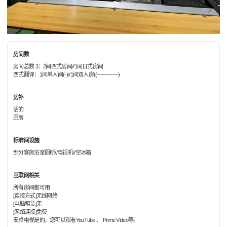
房间数
房间总数 3：2间西式房间//1间日式房间
西式翻译：1间单人间(-)//1间双人房((――――)
房补
活的
厨房
标准间设施
部分客房浴室厕所//电视机//空冰箱
互联网相关
所有房间都可用
[连接方式]无线网络
[电脑租赁]无
[网络连接]免费
安卓电视是的，您可以观看YouTube 、 Prime Video等。