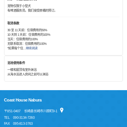
宠物仅限于小型犬
有啤酒服务员。我们接受原桶的预订。
取消条款
30 至 11 天前：住宿费用的50%
10 天到 1 天前：住宿费用的100%
当天：住宿费用的100%
无联系取消：住宿费用的100%
*如果每个住
…
继续阅读
浴池使用条件
一楼和屋顶有室外淋浴
从海水浴进入房间之前可以淋浴
Coast House Nabura
〒
851-0407
长崎县长崎市川原町9-1
TEL
090-3134-7260
FAX
095-813-3763