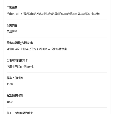
卫浴用品
手巾//牙刷・牙膏//浴巾//洗发水//冲洗//沐浴露//肥皂//电吹风//羽绒被//淋浴马桶//棉棒
设施内容
禁烟房间
服务与休闲((包括安排)
宠物可以/带上你自己的笼子//您可以自带房间/休息室
当地可用的信用卡
信用卡不能在当地支付。
标准入住时间
15:00
标准退房时间
11:00
关于一次性用品的补充