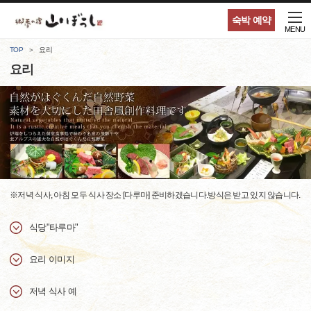
숙박 예약
MENU
TOP
요리
요리
※저녁 식사, 아침 모두 식사 장소 [다루마] 준비하겠습니다.방식은 받고 있지 않습니다.
식당"타루마"
요리 이미지
저녁 식사 예