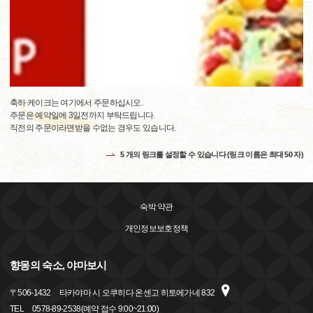
축하 케이크는 여기에서 주문하십시오.
주문은 예약일에 3일전까지 부탁드립니다.
직전의 주문이라면받을 수없는 경우도 있습니다.
5 개의 링크를 설정할 수 있습니다 (링크 이름은 최대 50 자)
숙박 약관
개인정보보호정책
향몽의 숙소, 야마보시
〒
506-1432
타카야마 시 오쿠히다 온센고 히토에가네 832
TEL
0578-89-2538(예약 접수 9:00~21:00)