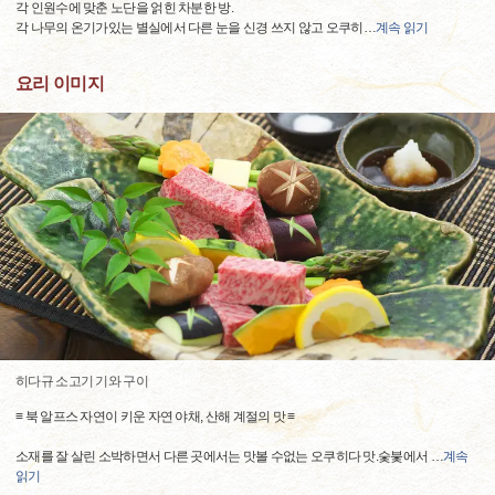
각 인원수에 맞춘 노단을 얽힌 차분한 방.
각 나무의 온기가있는 별실에서 다른 눈을 신경 쓰지 않고 오쿠히
…
계속 읽기
요리 이미지
히다규 소고기 기와 구이
≡ 북 알프스 자연이 키운 자연 야채, 산해 계절의 맛 ≡
소재를 잘 살린 소박하면서 다른 곳에서는 맛볼 수없는 오쿠히다 맛.숯붗에서
…
계속
읽기