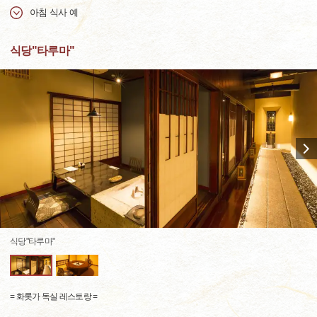
아침 식사 예
식당"타루마"
식당"타루마"
= 화롯가 독실 레스토랑 =