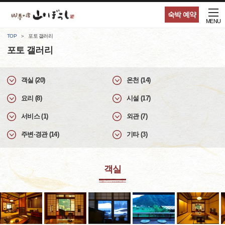
숙박 예약
MENU
TOP
포토 갤러리
포토 갤러리
객실 (20)
온천 (14)
요리 (8)
시설 (17)
서비스 (1)
외관 (7)
주변·경관 (14)
기타 (3)
객실