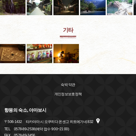
기타
숙박 약관
개인정보보호정책
향몽의 숙소, 야마보시
〒
506-1432
타카야마 시 오쿠히다 온센고 히토에가네 832
TEL
0578-89-2538(예약 접수 9:00~21:00)
FAX
0578-89-3456