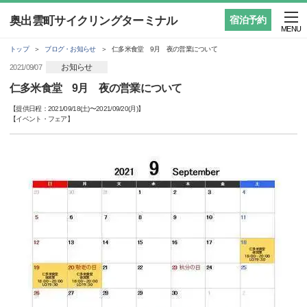
奥出雲町サイクリングターミナル
宿泊予約
MENU
トップ
ブログ・お知らせ
仁多米食堂 9月 夜の営業について
お知らせ
2021/09/07
仁多米食堂 9月 夜の営業について
【提供日程：
2021/09/18(土)
〜
2021/09/20(月)
】
【
イベント・フェア
】