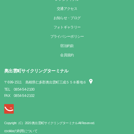
交通アクセス
お知らせ・ブログ
フォトギャラリー
プライバシーポリシー
宿泊約款
会員規約
奥出雲町サイクリングターミナル
〒
699-1511
島根県仁多郡奥出雲町三成５５８番地６
TEL
0854-54-2100
FAX
0854-54-2102
Copyright（C）2020 奥出雲町サイクリングターミナルAll Reserved.
cookieの利用について