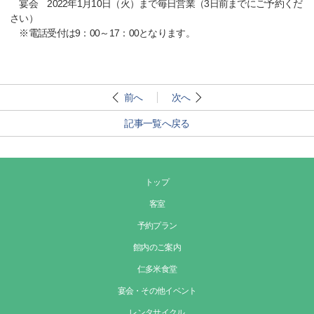
宴会 2022年1月10日（火）まで毎日営業（3日前までにご予約くだ
さい）
※電話受付は9：00～17：00となります。
前へ
次へ
記事一覧へ戻る
トップ
客室
予約プラン
館内のご案内
仁多米食堂
宴会・その他イベント
レンタサイクル