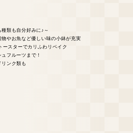
も種類も自分好みに♪～
煮物やお魚など優しい味の小鉢が充実
Aトースターでカリふわリベイク
シュフルーツまで！
ドリンク類も