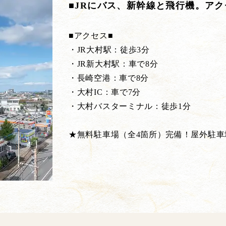
■JRにバス、新幹線と飛行機。ア
■アクセス■
・JR大村駅：徒歩3分
・JR新大村駅：車で8分
・長崎空港：車で8分
・大村IC：車で7分
・大村バスターミナル：徒歩1分
★無料駐車場（全4箇所）完備！屋外駐車