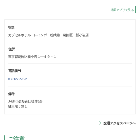
地図アプリで見る
宿名
カプセルホテル レインボー総武線・葛飾区・新小岩店
住所
東京都葛飾区新小岩１―４９－１
電話番号
03-3653-5122
備考
JR新小岩駅南口徒歩1分
駐車場：無し
交通アクセスページへ
ご注意