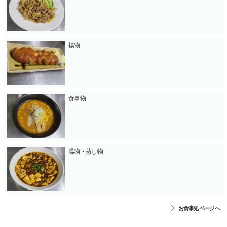
揚物
食事物
温物・蒸し物
お食事処ページへ