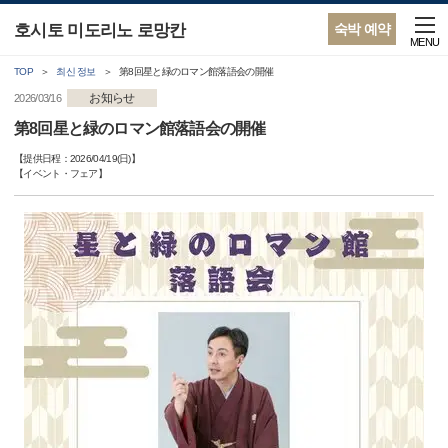
호시토 미도리노 로망칸
숙박 예약
MENU
TOP
최신 정보
第8回星と緑のロマン館落語会の開催
お知らせ
2026/03/16
第8回星と緑のロマン館落語会の開催
【提供日程：
2026/04/19(日)
】
【
イベント・フェア
】