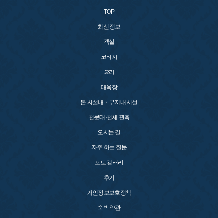
TOP
최신 정보
객실
코티지
요리
대욕장
본 시설내・부지내 시설
천문대·천체 관측
오시는 길
자주 하는 질문
포토 갤러리
후기
개인정보보호정책
숙박 약관