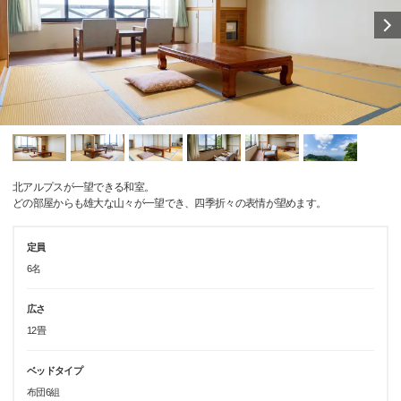
北アルプスが一望できる和室。
どの部屋からも雄大な山々が一望でき、四季折々の表情が望めます。
定員
6名
広さ
12畳
ベッドタイプ
布団6組