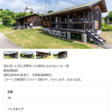
澄み切った空と四季折々の表情をみせる山々を一望。
解放感抜群。
標高1000mの高原で、天体観測&BBQ！
コテージ1棟貸切でグループ旅行や、小さいお子
…
続きを読む
定員
4名
ベッドタイプ