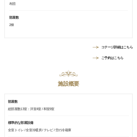
布団
部屋数
2棟
コテージ詳細はこちら
ご予約はこちら
施設概要
部屋数
総部屋数13室：洋室4室 / 和室9室
標準的な部屋設備
全室トイレ / 全室冷暖房 / テレビ / 空の冷蔵庫