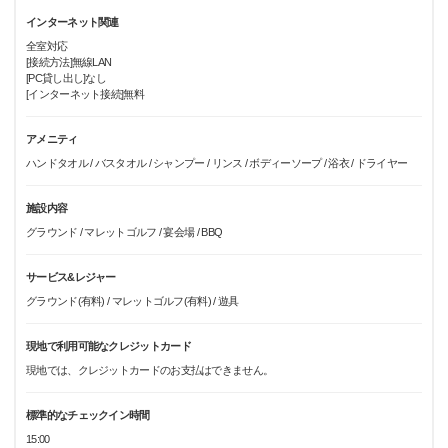
インターネット関連
全室対応
[接続方法]無線LAN
[PC貸し出し]なし
[インターネット接続]無料
アメニティ
ハンドタオル / バスタオル / シャンプー / リンス / ボディーソープ / 浴衣 / ドライヤー
施設内容
グラウンド / マレットゴルフ / 宴会場 / BBQ
サービス&レジャー
グラウンド(有料) / マレットゴルフ(有料) / 遊具
現地で利用可能なクレジットカード
現地では、クレジットカードのお支払はできません。
標準的なチェックイン時間
15:00