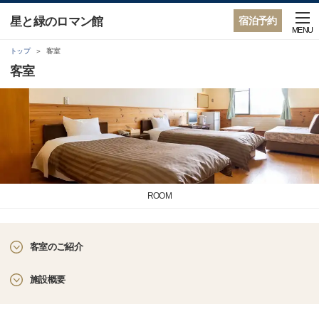
星と緑のロマン館
宿泊予約
MENU
トップ
客室
客室
ROOM
客室のご紹介
施設概要