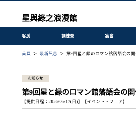
星與綠之浪漫館
客房
訓練營
宴會
首頁
最新訊息
第9回星と緑のロマン館落語会の開
お知らせ
第9回星と緑のロマン館落語会の開
【提供日程：
2026/05/17(日)
】
【
イベント・フェア
】