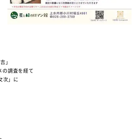
ん吉」
調査を経て
可女次」に