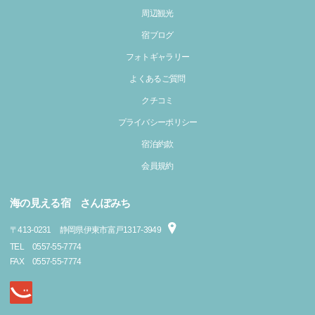
周辺観光
宿ブログ
フォトギャラリー
よくあるご質問
クチコミ
プライバシーポリシー
宿泊約款
会員規約
海の見える宿 さんぽみち
〒
413-0231
静岡県伊東市富戸1317-3949
TEL
0557-55-7774
FAX
0557-55-7774