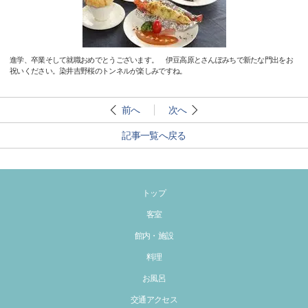
進学、卒業そして就職おめでとうございます。 伊豆高原とさんぽみちで新たな門出をお
祝いください。染井吉野桜のトンネルが楽しみですね。
前へ
次へ
記事一覧へ戻る
トップ
客室
館内・施設
料理
お風呂
交通アクセス