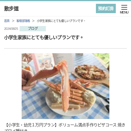
散步道
預約訂房
MENU
首頁
客棧部落格
小学生家族にとても優しいプランです。
ブログ
2024/08/25
小学生家族にとても優しいプランです。
【小学生・幼児１万円プラン】ボリューム満点手作りピザコース 焼き