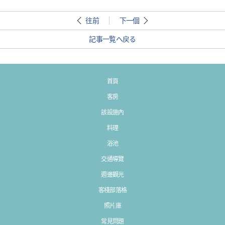
往前
下一個
記事一覧へ戻る
首頁
客房
該設施內
料理
浴池
交通導覽
週邊觀光
客棧部落格
照片庫
常見問題