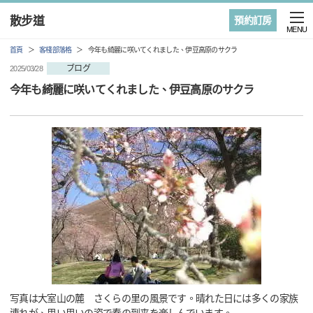
散步道
預約訂房
MENU
首頁
客棧部落格
今年も綺麗に咲いてくれました、伊豆高原のサクラ
ブログ
2025/03/28
今年も綺麗に咲いてくれました、伊豆高原のサクラ
写真は大室山の麓 さくらの里の風景です。晴れた日には多くの家族