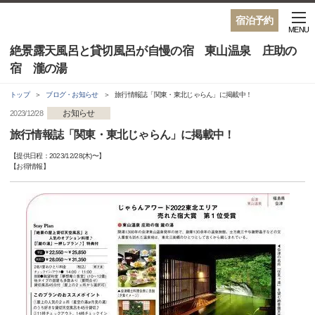
宿泊予約
MENU
絶景露天風呂と貸切風呂が自慢の宿 東山温泉 庄助の
宿 瀧の湯
トップ
ブログ・お知らせ
旅行情報誌「関東・東北じゃらん」に掲載中！
お知らせ
2023/12/28
旅行情報誌「関東・東北じゃらん」に掲載中！
【提供日程：
2023/12/28(木)
〜】
【
お得情報
】