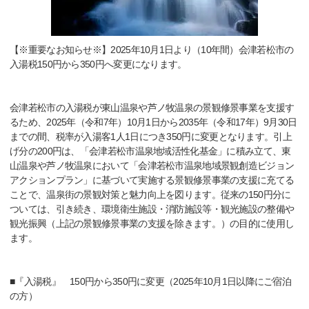
【※重要なお知らせ※】2025年10月1日より（10年間）会津若松市の
入湯税150円から350円へ変更になります。
会津若松市の入湯税が東山温泉や芦ノ牧温泉の景観修景事業を支援す
るため、2025年（令和7年）10月1日から2035年（令和17年）9月30日
までの間、税率が入湯客1人1日につき350円に変更となります。引上
げ分の200円は、「会津若松市温泉地域活性化基金」に積み立て、東
山温泉や芦ノ牧温泉において「会津若松市温泉地域景観創造ビジョン
アクションプラン」に基づいて実施する景観修景事業の支援に充てる
ことで、温泉街の景観対策と魅力向上を図ります。従来の150円分に
ついては、引き続き、環境衛生施設・消防施設等・観光施設の整備や
観光振興（上記の景観修景事業の支援を除きます。）の目的に使用し
ます。
■『入湯税』 150円から350円に変更（2025年10月1日以降にご宿泊
の方）