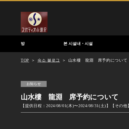
방
본 시설내・시설
TOP
숙소 블로그
山水樓 龍淵 席予約について
お知らせ
山水樓 龍淵 席予約について
【提供日程：
2024/08/01(木)
〜
2024/08/31(土)
】
【
その他