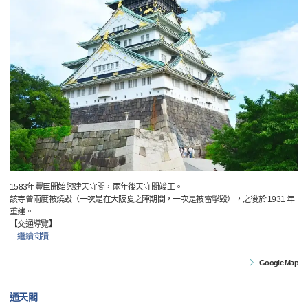
1583年豐臣開始興建天守閣，兩年後天守閣竣工。
該寺曾兩度被燒毀（一次是在大阪夏之陣期間，一次是被雷擊毀），之後於 1931 年
重建。
【交通導覽】
…
繼續閱讀
Google Map
通天閣