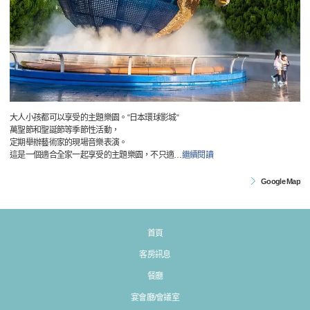
大人小孩都可以享受的主題樂園。“日本環球影城“
萬聖節和聖誕節等季節性活動，
定期舉辦藝術家的現場音樂表演。
這是一個適合全家一起享受的主題樂園，不只適
…
繼續閱讀
Google Map
首頁
客房訊息
餐廳
宴會廳/會議室