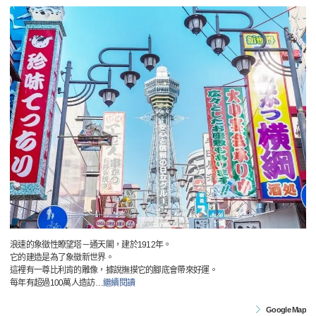
浪速的象徵性瞭望塔－通天閣，建於1912年。
它的建造是為了象徵新世界。
這裡有一尊比利肯的雕像，據說撫摸它的腳底會帶來好運。
每年有超過100萬人造訪
…
繼續閱讀
Google Map