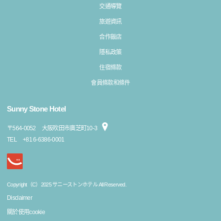
交通導覽
旅遊資訊
合作飯店
隱私政策
住宿條款
會員條款和條件
Sunny Stone Hotel
〒
564-0052
大阪吹田市廣芝町10-3
TEL
+81 6-6386-0001
Copyright（C）2025 サニーストンホテル All Reserved.
Disclaimer
關於使用cookie