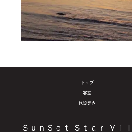
トップ
客室
施設案内
ＳｕｎＳｅｔ Ｓｔａｒ Ｖｉ