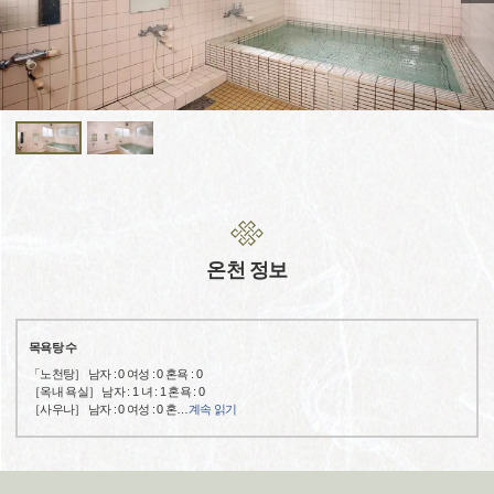
온천 정보
목욕탕 수
「노천탕］ 남자 : 0 여성 : 0 혼욕 : 0
［옥내 욕실］ 남자 : 1 녀 : 1 혼욕 : 0
［사우나］ 남자 : 0 여성 : 0 혼
…
계속 읽기