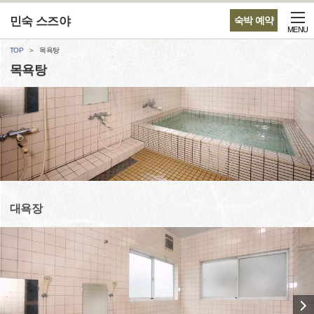
민숙 스즈야
숙박 예약
MENU
TOP
목욕탕
목욕탕
대욕장