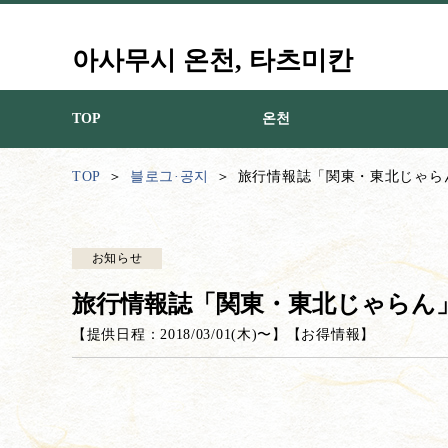
아사무시 온천, 타츠미칸
TOP
온천
TOP
블로그·공지
旅行情報誌「関東・東北じゃら
お知らせ
旅行情報誌「関東・東北じゃらん
【提供日程：
2018/03/01(木)
〜】
【
お得情報
】