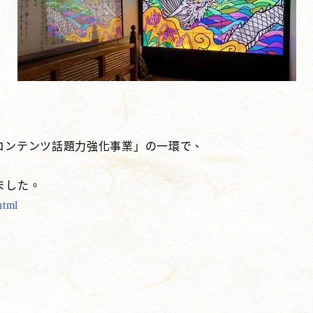
コンテンツ話題力強化事業」の一環で、
ました。
html
！