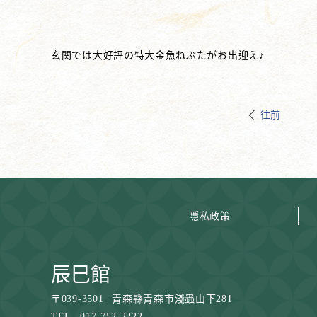
玄関では大好評の特大金魚ねぶたがお出迎え♪
往前
隱私政策
辰巳館
〒
039-3501
青森縣青森市淺蟲山下281
TEL
017-752-2222