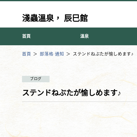
淺蟲溫泉， 辰巳館
首頁
溫泉
首頁
部落格·通知
ステンドねぶたが愉しめます♪
ブログ
ステンドねぶたが愉しめます♪