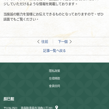
ジしていただけるような情報を掲載しております。
当施設の魅力を皆様にお伝えできるものとなっておりますので、ぜひ
誌面でもご覧ください。
往前
下一個
記事一覧へ戻る
隱私政策
住宿條款
會員合同
辰巳館
〒
039-3501
青森縣青森市淺蟲山下281