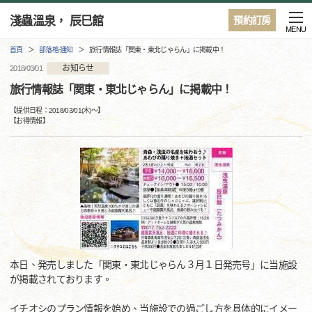
淺蟲溫泉， 辰巳館
預約訂房
MENU
首頁
部落格·通知
旅行情報誌「関東・東北じゃらん」に掲載中！
お知らせ
2018/03/01
旅行情報誌「関東・東北じゃらん」に掲載中！
【提供日程：
2018/03/01(木)
〜】
【
お得情報
】
本日、発売しました「関東・東北じゃらん３月１日発売号」に当施設
が掲載されております。
イチオシのプラン情報を始め、当施設での過ごし方を具体的にイメー