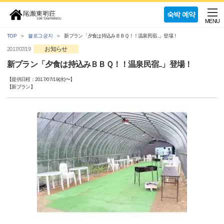
숙박 예약
MENU
TOP
블로그·공지
新プラン「夕食は持込みＢＢＱ！！温泉民宿..」登場！
お知らせ
2017/07/19
新プラン「夕食は持込みＢＢＱ！！温泉民宿..」登場！
【提供日程：
2017/07/19(水)
〜】
【
新プラン
】