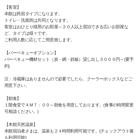
【客室】
本館は民宿タイプになります。
トイレ・洗面所は共同となります。
客室はおひとり様用のお部屋～２０人以上宿泊できる広いお部屋な
ど、タイプは様々です。
ご利用人数に応じてご用意致します。
【バーベキューオプション】
バーベキュー機材セット（炭・網・鉄板）貸し出し３０００円～(要予
約)
注：冷蔵庫はありませんので必要でしたら、クーラーボックスなどご
用意下さい。
【朝食】
１階食堂でＡＭ７：００～朝食を用意しております。(食事の時間変更
可相談ください。)
【本館天然温泉】
本館宿泊者さまは、温泉も２４時間利用可能です。(チェックアウト後
も利用可能)