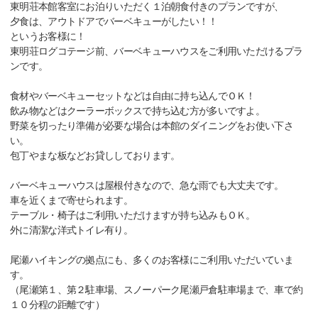
東明荘本館客室にお泊りいただく１泊朝食付きのプランですが、
夕食は、アウトドアでバーベキューがしたい！！
というお客様に！
東明荘ログコテージ前、バーベキューハウスをご利用いただけるプラ
ンです。
食材やバーベキューセットなどは自由に持ち込んでＯＫ！
飲み物などはクーラーボックスで持ち込む方が多いですよ。
野菜を切ったり準備が必要な場合は本館のダイニングをお使い下さ
い。
包丁やまな板などお貸ししております。
バーベキューハウスは屋根付きなので、急な雨でも大丈夫です。
車を近くまで寄せられます。
テーブル・椅子はご利用いただけますが持ち込みもＯＫ。
外に清潔な洋式トイレ有り。
尾瀬ハイキングの拠点にも、多くのお客様にご利用いただいていま
す。
（尾瀬第１、第２駐車場、スノーパーク尾瀬戸倉駐車場まで、車で約
１０分程の距離です）