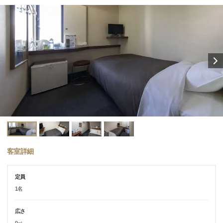
客室詳細
定員
1名
広さ