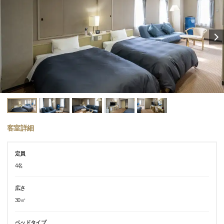
客室詳細
定員
4名
広さ
30㎡
ベッドタイプ