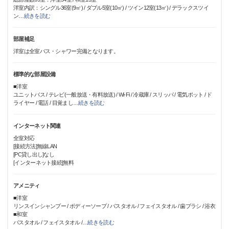
洋室内訳：シングル36室(9㎡) / ダブル5室(10㎡) / ツイン12室(13㎡) / デラックスツイ
ン
…
続きを読む
部屋補足
洋室は全室バス・シャワー完備となります。
標準的な部屋設備
■洋室
ユニットバス / テレビ(一般放送・有料放送) / Wi-Fi / 冷蔵庫 / スリッパ / 電気ポット / ド
ライヤー / 電話 / 目覚まし
…
続きを読む
インターネット関連
全室対応
[接続方法]無線LAN
[PC貸し出し]なし
[インターネット接続]無料
アメニティ
■洋室
リンスインシャンプー / ボディーソープ / バスタオル / フェイスタオル / 歯ブラシ / 浴衣
■和室
バスタオル / フェイスタオル /
…
続きを読む