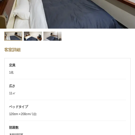
客室詳細
定員
1名
広さ
11㎡
ベッドタイプ
120cm × 200cm / 1台
部屋数
本館5部屋