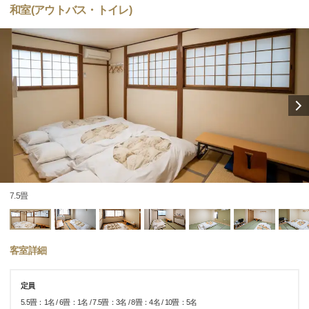
和室(アウトバス・トイレ)
7.5畳
客室詳細
定員
5.5畳：1名 / 6畳：1名 / 7.5畳：3名 / 8畳：4名 / 10畳：5名