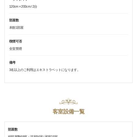
120cm × 200cm / 2台
部屋数
本館1部屋
喫煙可否
全室禁煙
備考
3名以上のご利用はエキストラベットになります。
客室設備一覧
部屋数
総部屋数69室：洋室54室 / 和室15室