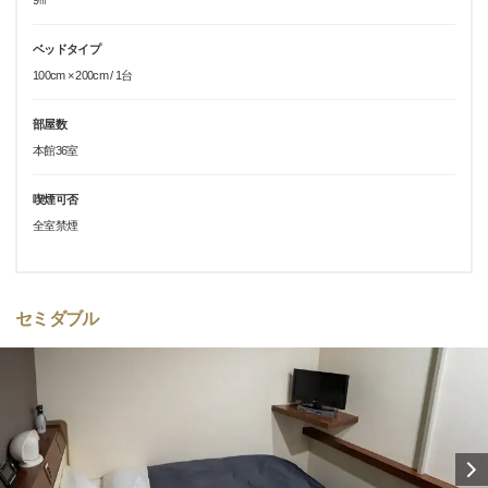
9㎡
ベッドタイプ
100cm × 200cm / 1台
部屋数
本館36室
喫煙可否
全室禁煙
セミダブル