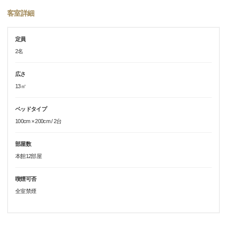
客室詳細
定員
2名
広さ
13㎡
ベッドタイプ
100cm × 200cm / 2台
部屋数
本館12部屋
喫煙可否
全室禁煙