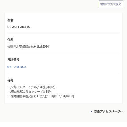
地図アプリで見る
宿名
55BASE HAKUBA
住所
長野県北安曇郡白馬村北城5054
電話番号
090-3393-6823
備考
・八方バスターミナルより徒歩約6分
・JR白馬駅よりタクシーで約5分
・長野自動車道安曇野ICまたは、長野ICより約60分
交通アクセスページへ