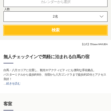
カレンダーから選択
人数
検索
【公式】55base HAKUBA
無人チェックインで気軽に泊まれる白馬の宿
白馬・八方エリアに位置し、観光やアクティビティにも便利な滞在拠点。
バスターミナルから徒歩約6分、当宿から八方ゴンドラまで徒歩約10分とアクセス
良好！
…
続きを読む
客室