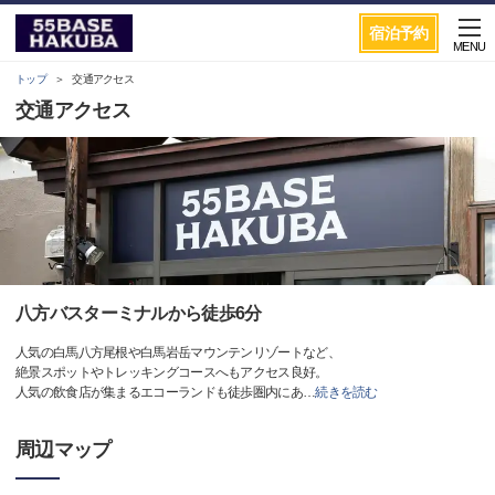
宿泊予約
MENU
トップ
交通アクセス
交通アクセス
八方バスターミナルから徒歩6分
人気の白馬八方尾根や白馬岩岳マウンテンリゾートなど、
絶景スポットやトレッキングコースへもアクセス良好。
人気の飲食店が集まるエコーランドも徒歩圏内にあ
…
続きを読む
周辺マップ