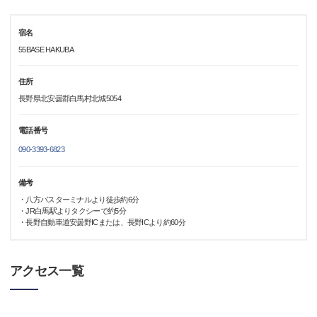
宿名
55BASE HAKUBA
住所
長野県北安曇郡白馬村北城5054
電話番号
090-3393-6823
備考
・八方バスターミナルより徒歩約6分
・JR白馬駅よりタクシーで約5分
・長野自動車道安曇野ICまたは、長野ICより約60分
アクセス一覧