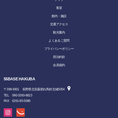
客室
館内・施設
交通アクセス
観光案内
よくあるご質問
プライバシーポリシー
宿泊約款
会員規約
55BASE HAKUBA
〒
399-9301
長野県北安曇郡白馬村北城5054
TEL
090-3393-6823
FAX
0261-85-5090