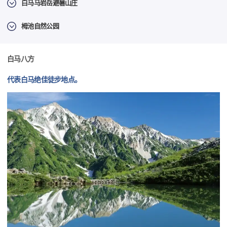
白马马岩岳避暑山庄
栂池自然公园
白马八方
代表白马绝佳徒步地点。