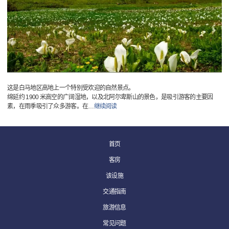
这是白马地区高地上一个特别受欢迎的自然景点。
绵延约 1900 米高空的广阔湿地，以及北阿尔卑斯山的景色，是吸引游客的主要因
素，在雨季吸引了众多游客。在
…
继续阅读
首页
客房
该设施
交通指南
旅游信息
常见问题