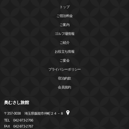
トップ
ご宿泊料金
ご案内
ゴルフ場情報
ご紹介
お役立ち情報
ご宴会
プライバシーポリシー
宿泊約款
会員規約
奥むさし旅館
〒
357-0038
埼玉県飯能市仲町２４－８
TEL
042-973-2766
FAX
042-973-2767