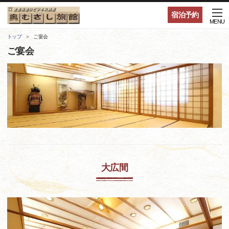
宿泊予約
MENU
トップ
ご宴会
ご宴会
大広間