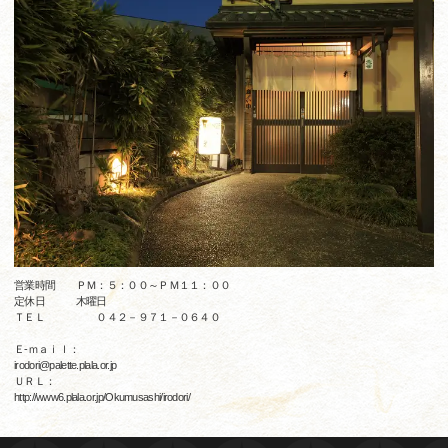
営業時間 ＰＭ：５：００～ＰＭ１１：００
定休日 木曜日
ＴＥＬ ０４２－９７１－０６４０
Ｅ-ｍａｉｌ：
irodori@palette.plala.or.jp
ＵＲＬ：
http://www6.plala.or.jp/Okumusashi/irodori/