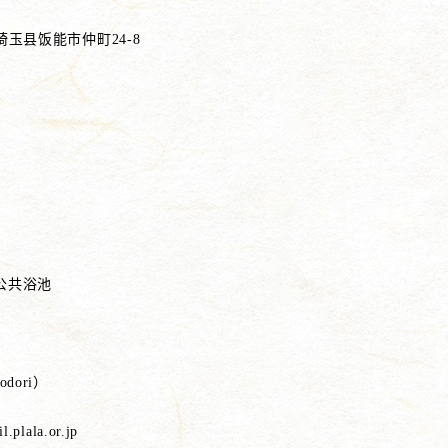
8 埼玉县饭能市仲町24-8
公共浴池
dori）
.plala.or.jp