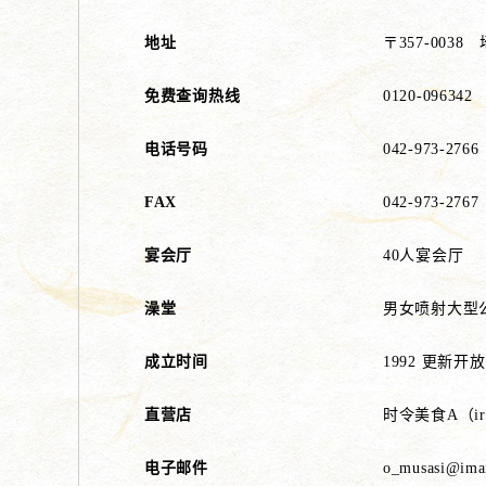
地址
〒357-003
免费查询热线
0120-096342
电话号码
042-973-2766
FAX
042-973-2767
宴会厅
40人宴会厅
澡堂
男女喷射大型
成立时间
1992 更新开放
直营店
时令美食A（iro
电子邮件
o_musasi@imail