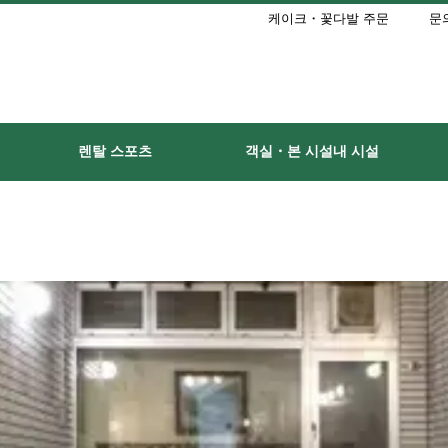
케이크・꽃다발 주문
문의
렌탈 스포츠
객실・본 시설내 시설