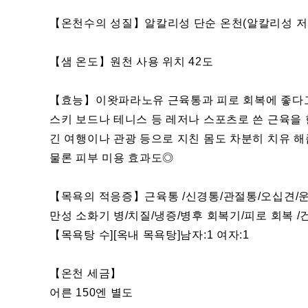
【온천수의 성질】알칼리성 단순 온천(알칼리성 저
【샘 온도】원천 사용 위치 42도
【효능】이왓파라노유 근육통과 피로 회복에 좋다
스키 보드나 테니스 등 레저나 스포츠로 쓴 근육을
긴 여행이나 관광 등으로 지친 몸도 차분히 치유 
물론 피부 미용 효과도◎
【목욕의 적응증】근육통 /신경통/관절통/오십견/운
만성 소화기 병/치질/냉증/병후 회복기/피로 회복 /
【목욕탕 수][옥내 목욕탕]남자:1 여자:1
【온천 세금】
어른 150엔 별도