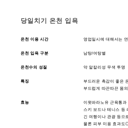
당일치기 온천 입욕
온천 이용 시간
영업일시에 대해서는 
온천 입욕 구분
남탕/여탕별
온천수의 성질
약 알칼리성 무색 투명
특징
부드러운 촉감이 좋은 
부드럽게 따끈따끈 몸의
효능
이왓파라노유 근육통과 
스키 보드나 테니스 등
긴 여행이나 관광 등으
물론 피부 미용 효과도