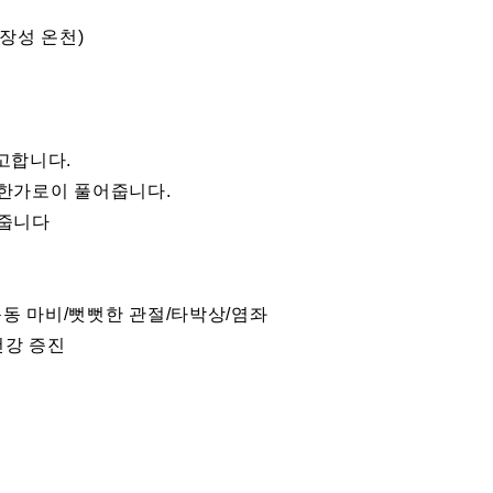
장성 온천)
고합니다.
 한가로이 풀어줍니다.
해줍니다
동 마비/뻣뻣한 관절/타박상/염좌
건강 증진